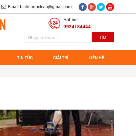
Email: binhnanoclean@gmail.com
Hotline
0924184444
TIN TỨC
GIẢI TRÍ
LIÊN HỆ