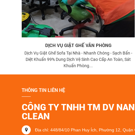
DỊCH VỤ GIẶT GHẾ VĂN PHÒNG
Dịch Vụ Giặt Ghế Sofa Tại Nhà - Nhanh Chóng - Sạch Bẩn -
Diệt Khuẩn 99% Dung Dịch Vệ Sinh Cao Cấp An Toàn, Sát
Khuẩn Phòng...
THÔNG TIN LIÊN HỆ
CÔNG TY TNHH TM DV NA
CLEAN
Địa chỉ: 448/84/10 Phan Huy Ích, Phường 12, Quận