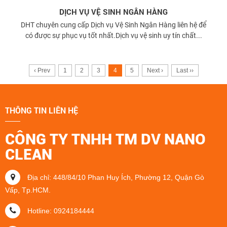
DỊCH VỤ VỆ SINH NGÂN HÀNG
DHT chuyên cung cấp Dịch vụ Vệ Sinh Ngân Hàng liên hệ để
có được sự phục vụ tốt nhất.Dịch vụ vệ sinh uy tín chất...
‹ Prev
1
2
3
4
5
Next ›
Last ››
THÔNG TIN LIÊN HỆ
CÔNG TY TNHH TM DV NANO
CLEAN
Địa chỉ: 448/84/10 Phan Huy Ích, Phường 12, Quận Gò
Vấp, Tp.HCM.
Hotline: 0924184444