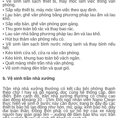
• Vệ sinh làm sạch thiết bị, máy móc làm việc trong văn
phòng.
• Sắp xếp thiết bị, máy móc làm việc theo quy định.
• Lau bàn, ghế văn phòng bằng phương pháp lau ẩm và lau
khô.
• Sắp xếp bàn, ghế văn phòng gọn gàng.
• Thu gom toàn bộ rác và thay bao rác.
• Lau sàn nhà bằng phương pháp lau ẩm và lau khô.
• Hút bụi thảm văn phòng nếu có.
• Vệ sinh làm sạch bình nước nóng lạnh và thay bình nếu
hết.
• Kéo kính cửa sổ, cửa ra vào văn phòng.
• Kéo kính, khung bao toàn bộ vách ngăn.
• Quét màng nhện trần nhà văn phòng.
• Vệ sinh máng đèn trần và quạt gió.
b. Vệ sinh trần nhà xưởng
Trần nhà nhà xưởng thường có kết cấu bởi những thanh
thép chữ I hay xà gồ ngang, dọc cùng hệ thống cáp, đèn
điện. Bên cạnh đó, trần nhà xưởng thường có chiều cao
dao động khoảng 10 - 15m. Đội ngũ nhân viên Nano Clean
thực hiện vệ sinh ở bước này cần được trang bị đầy đủ các
thiết bị bảo hộ lao động như nón, mũ, giày, kính bảo hộ, dây
đai toàn thân. Đồng thời phải có sự hỗ trợ của xe nâng
người hay giàn giáo lên – xuống để đảm bảo khu vực trần