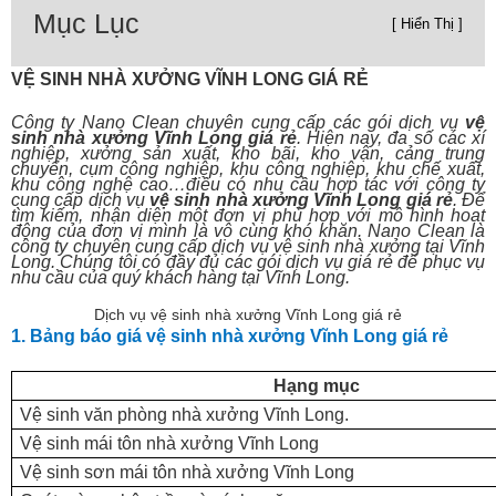
Mục Lục
[ Hiển Thị ]
VỆ SINH NHÀ XƯỞNG VĨNH LONG GIÁ RẺ
Công ty Nano Clean chuyên cung cấp các gói dịch vụ
vệ
sinh nhà xưởng Vĩnh Long giá rẻ
. Hiện nay, đa số các xí
nghiệp, xưởng sản xuất, kho bãi, kho vận, cảng trung
chuyển, cụm công nghiệp, khu công nghiệp, khu chế xuất,
khu công nghệ cao…điều có nhu cầu hợp tác với công ty
cung cấp dịch vụ
vệ sinh
nhà xưởng
Vĩnh Long
giá rẻ
. Để
tìm kiếm, nhận diện một đơn vị phù hợp với mô hình hoạt
động của đơn vị mình là vô cùng khó khăn. Nano Clean là
công ty chuyên cung cấp dịch vụ vệ sinh nhà xưởng tại
Vĩnh
Long
. Chúng tôi có đầy đủ các gói dịch vụ giá rẻ để phục vụ
nhu cầu của quý khách hàng tại
Vĩnh Long
.
Dịch vụ vệ sinh nhà xưởng Vĩnh Long giá rẻ
1. Bảng báo giá vệ sinh nhà xưởng Vĩnh Long giá rẻ
Hạng mục
Vệ sinh văn phòng nhà xưởng Vĩnh Long.
Vệ sinh mái tôn nhà xưởng
Vĩnh Long
Vệ sinh sơn mái tôn nhà xưởng
Vĩnh Long