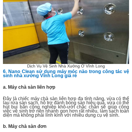
Dịch Vụ Vệ Sinh Nhà Xưởng Ở Vĩnh Long
6. Nano Clean sử dụng máy móc nào trong công tác vệ
sinh nhà xưởng Vĩnh Long giá rẻ
a. Máy chà sàn liên hợp
Đây là chiếc máy chà sàn liên hợp đa tính năng, vừa có thể
lau rửa sàn sạch, hỗ trợ đánh bóng sàn hiệu quả, vừa có thể
hút bụi bẩn công nghiệp khô-ướt chắc chắn sẽ giúp công
việc vệ sinh trở nên nhanh gọn hơn rất nhiều, làm sạch toàn
diện mà không phải lỉnh kỉnh với nhiều dụng cụ vệ sinh.
b. Máy chà sàn đơn