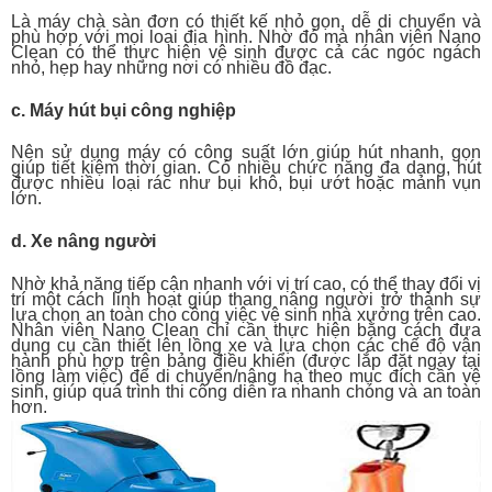
Là máy chà sàn đơn có thiết kế nhỏ gọn, dễ di chuyển và
phù hợp với mọi loại địa hình. Nhờ đó mà nhân viên Nano
Clean có thể thực hiện vệ sinh được cả các ngóc ngách
nhỏ, hẹp hay những nơi có nhiều đồ đạc.
c. Máy hút bụi công nghiệp
Nên sử dụng máy có công suất lớn giúp hút nhanh, gọn
giúp tiết kiệm thời gian. Có nhiều chức năng đa dạng, hút
được nhiều loại rác như bụi khô, bụi ướt hoặc mảnh vụn
lớn.
d. Xe nâng người
Nhờ khả năng tiếp cận nhanh với vị trí cao, có thể thay đổi vị
trí một cách linh hoạt giúp thang nâng người trở thành sự
lựa chọn an toàn cho công việc vệ sinh nhà xưởng trên cao.
Nhân viên Nano Clean chỉ cần thực hiện bằng cách đưa
dụng cụ cần thiết lên lồng xe và lựa chọn các chế độ vận
hành phù hợp trên bảng điều khiển (được lắp đặt ngay tại
lồng làm việc) để di chuyển/nâng hạ theo mục đích cần vệ
sinh, giúp quá trình thi công diễn ra nhanh chóng và an toàn
hơn.