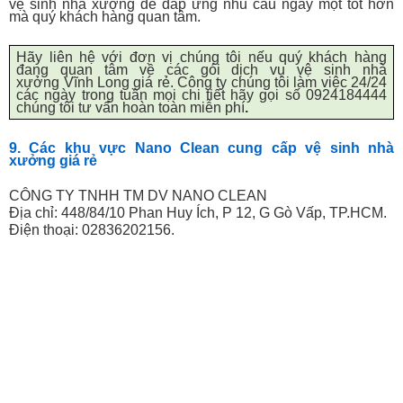
vệ sinh nhà xưởng để đáp ứng nhu cầu ngày một tốt hơn
mà quý khách hàng quan tâm.
Hãy liên hệ với đơn vị chúng tôi nếu quý khách hàng
đang quan tâm về các gói dịch vụ vệ sinh nhà
xưởng
Vĩnh Long
giá rẻ. Công ty chúng tôi làm việc 24/24
các ngày trong tuần mọi chi tiết hãy gọi số 0924184444
chúng tôi tư vấn hoàn toàn miễn phí
.
9. Các khu vực Nano Clean cung cấp vệ sinh nhà
xưởng giá rẻ
CÔNG TY TNHH TM DV NANO CLEAN
Địa chỉ: 448/84/10 Phan Huy Ích, P 12, G Gò Vấp, TP.HCM.
Điện thoại: 02836202156.