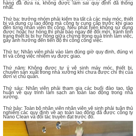
hàng đã đưa ra, không được làm sai quy định đã thống
nhất.
Thứ ba: trưởng nhóm phải kiểm tra tất cả các máy móc, thiết
bị và dụng cụ lao động mà công ty cung cấp trước khi giao
đến từng nhân viên thi công. Nếu phát hiện không sử dụng
được hoặc hư hỏng thì phải báo ngay để đổi mới, tránh tình
trạng thiết bị bị hư hỏng giữa chừng trong quá trình làm việc,
gây ảnh hưởng đến tiến độ thi công công việc.
Thứ tư: Nhân viên phải vào làm đúng giờ quy định, đúng vị
trí và công việc nhiệm vụ được giao.
Thứ năm: Không được tự ý vệ sinh máy móc, thiết bị,
chuyền sản xuất trong nhà xưởng khi chưa được chỉ thị của
đơn vị chủ quản.
Thứ sáu: Nhân viên phải tham gia các buổi đào tạo, tập
huấn về quy trình làm sạch an toàn lao động trong nhà
xưởng.
Thứ bảy: Toàn bộ nhân viên nhân viên vệ sinh phải tuân thủ
nghiêm các quy định về an toàn lao động đã được công ty
Nano Clean và đối tác truyền đạt trước đó.