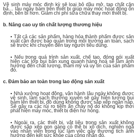
Vệ sinh máy móc định kỳ sẽ loại bỏ dầu mở, tạp chất cặn
bả… lâu ngày bám trên thiết bị giúp máy móc hoạt động ổn
định, bền bỉ hơn. Giảm chi phí sữa chữa thay mới thiết bị.
b. Nâng cao uy tín chất lượng thương hiệu
• Tất cả các sản phẩm, hàng hóa thành phẩm được sản
xuất cần được bảo quản trong môi trường an toàn, sạch
sẽ trước khi chuyển đến tay người tiêu dùng.
• Nếu trong quá trình sản xuất, chế tạo, đóng gói xuất
hiện các lớp bụi bẩn xung quanh hàng hoá sẽ làm ảnh
hưởng đến chất lượng, thảm mỹ và uy tín của sản phẩm
đó.
c. Đảm bảo an toàn trong lao động sản xuất
• Nhà xưởng hoạt động, vận hành lâu ngày không được
vệ sinh, làm sạch thường xuyên sẽ gây hiện tượng bụi
bám lên thiết bị, đồ dùng không được sắp xếp ngăn nắp.
Sẽ gây ra các rủi ro tiềm ẩn cháy nổ do không kịp thời
phát hiện máy móc, thiết bị điện hư hỏng.
• Ngoài ra, các thiết bị, vật liệu trong sản xuất không
được sắp xếp gọn gàng có thể bị xô dịch, nghiên ngã
vào nhân viên trong lúc làm việc gây thương tích ảnh
hưởng đến kết sức khỏe của công nhân đó.