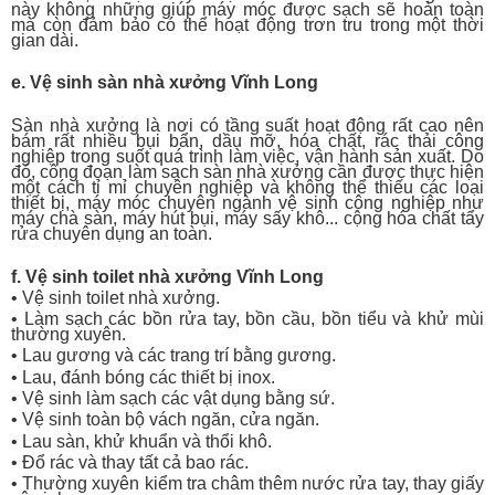
này không những giúp máy móc được sạch sẽ hoàn toàn
mà còn đảm bảo có thể hoạt động trơn tru trong một thời
gian dài.
e. Vệ sinh sàn nhà xưởng
Vĩnh Long
Sàn nhà xưởng là nơi có tầng suất hoạt động rất cao nên
bám rất nhiều bụi bẩn, dầu mỡ, hóa chất, rác thải công
nghiệp trong suốt quá trình làm việc, vận hành sản xuất. Do
đó, công đoạn làm sạch sàn nhà xưởng cần được thực hiện
một cách tỉ mỉ chuyên nghiệp và không thể thiếu các loại
thiết bị, máy móc chuyên ngành vệ sinh công nghiệp như
máy chà sàn, máy hút bụi, máy sấy khô... cộng hóa chất tẩy
rửa chuyên dụng an toàn.
f. Vệ sinh toilet nhà xưởng
Vĩnh Long
• Vệ sinh toilet nhà xưởng.
• Làm sạch các bồn rửa tay, bồn cầu, bồn tiểu và khử mùi
thường xuyên.
• Lau gương và các trang trí bằng gương.
• Lau, đánh bóng các thiết bị inox.
• Vệ sinh làm sạch các vật dụng bằng sứ.
• Vệ sinh toàn bộ vách ngăn, cửa ngăn.
• Lau sàn, khử khuẩn và thổi khô.
• Đổ rác và thay tất cả bao rác.
• Thường xuyên kiểm tra châm thêm nước rửa tay, thay giấy