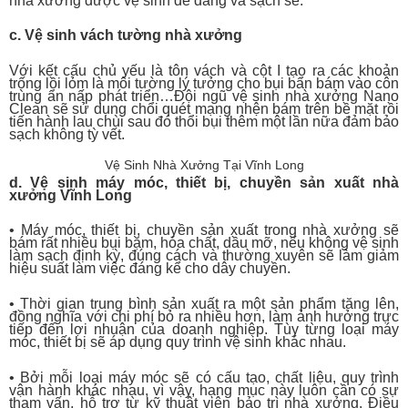
nhà xưởng được vệ sinh dễ dàng và sạch sẽ.
c. Vệ sinh vách tường nhà xưởng
Với kết cấu chủ yếu là tôn vách và cột I tạo ra các khoản
trống lồi lỏm là môi tường lý tưởng cho bụi bẩn bám vào côn
trùng ẩn nấp phát triển…Đội ngũ vệ sinh nhà xưởng Nano
Clean sẽ sử dụng chổi quét mạng nhện bám trên bề mặt rồi
tiến hành lau chùi sau đó thổi bụi thêm một lần nữa đảm bảo
sạch không tỳ vết.
Vệ Sinh Nhà Xưởng Tại Vĩnh Long
d. Vệ sinh máy móc, thiết bị, chuyền sản xuất nhà
xưởng
Vĩnh Long
• Máy móc, thiết bị, chuyền sản xuất trong nhà xưởng sẽ
bám rất nhiều bụi bặm, hóa chất, dầu mỡ, nếu không vệ sinh
làm sạch định kỳ, đúng cách và thường xuyên sẽ làm giảm
hiệu suất làm việc đáng kể cho dây chuyền.
• Thời gian trung bình sản xuất ra một sản phẩm tăng lên,
đồng nghĩa với chi phí bỏ ra nhiều hơn, làm ảnh hưởng trực
tiếp đến lợi nhuận của doanh nghiệp. Tùy từng loại máy
móc, thiết bị sẽ áp dụng quy trình vệ sinh khác nhau.
• Bởi mỗi loại máy móc sẽ có cấu tạo, chất liệu, quy trình
vận hành khác nhau, vì vậy, hạng mục này luôn cần có sự
tham vấn, hỗ trợ từ kỹ thuật viên bảo trì nhà xưởng. Điều