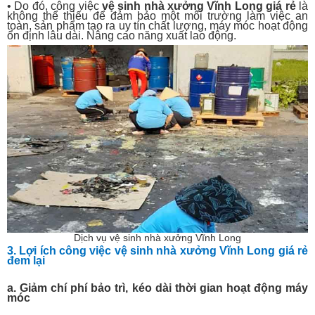
• Do đó, công việc
vệ sinh nhà xưởng
Vĩnh Long
giá rẻ
là
không thể thiếu để đảm bảo một môi trường làm việc an
toàn, sản phẩm tạo ra uy tín chất lượng, máy móc hoạt động
ổn định lâu dài. Nâng cao năng xuất lao động.
Dịch vụ vệ sinh nhà xưởng Vĩnh Long
3. Lợi ích công việc vệ sinh nhà xưởng Vĩnh Long giá rẻ
đem lại
a. Giảm chí phí bảo trì, kéo dài thời gian hoạt động máy
móc