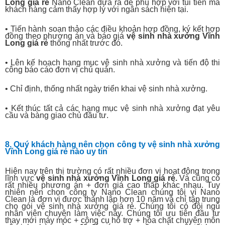
Long
giá rẻ
Nano Clean đưa ra để phù hợp với túi tiền mà
khách hàng cảm thấy hợp lý với ngân sách hiện tại.
• Tiến hành soạn thảo các điều khoản hợp đồng, ký kết hợp
đồng theo phương án và báo giá
vệ sinh nhà xưởng
Vĩnh
Long
giá rẻ
thống nhất trước đó.
• Lên kế hoạch hạng mục vệ sinh nhà xưởng và tiến độ thi
công báo cáo đơn vị chủ quản.
• Chỉ định, thống nhất ngày triển khai vệ sinh nhà xưởng.
• Kết thúc tất cả các hạng mục vệ sinh nhà xưởng đạt yêu
cầu và bàng giao chủ đầu tư.
8. Quý khách hàng nên chọn công ty vệ sinh nhà xưởng
Vĩnh Long giá rẻ nào uy tín
Hiện nay trên thị trường có rất nhiều đơn vị hoạt động trong
lĩnh vực
vệ sinh nhà xưởng
Vĩnh Long
giá rẻ.
Và cũng có
rất nhiều phương án + đơn giá cao thấp khác nhau. Tuy
nhiên nên chọn công ty Nano Clean chúng tôi vì Nano
Clean là đơn vị được thành lập hơn 10 năm và chỉ tập trung
cho gói vệ sinh nhà xưởng giá rẻ. Chúng tôi có đội ngủ
nhân viên chuyên làm việc này. Chúng tôi ưu tiên đầu tư
thay mới máy móc + công cụ hỗ trợ + hóa chất chuyên môn