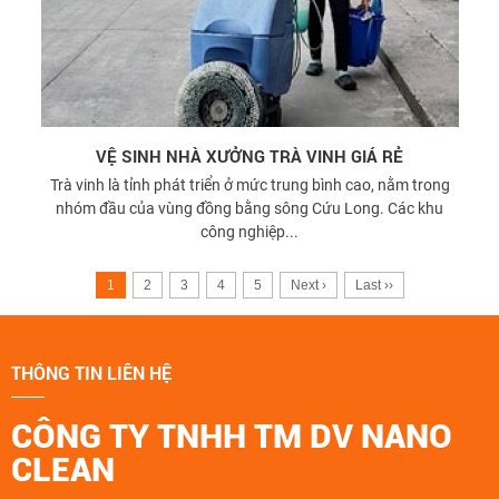
VỆ SINH NHÀ XƯỞNG TRÀ VINH GIÁ RẺ
Trà vinh là tỉnh phát triển ở mức trung bình cao, nằm trong
nhóm đầu của vùng đồng bằng sông Cứu Long. Các khu
công nghiệp...
1
2
3
4
5
Next ›
Last ››
THÔNG TIN LIÊN HỆ
CÔNG TY TNHH TM DV NANO
CLEAN