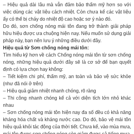
– Hiệu quả dài lâu mà vẫn đảm bảo thẩm mỹ hơn so với
việc dùng các vật liệu cách nhiệt. Còn chưa kể các vật liệu
ấy có thể bị cháy do nhiệt độ cao hoặc sơ ý nào đó.
Do đó, sơn chống nóng mái tôn đang trở thành giải pháp
hữu hiệu được ưa chuộng hiện nay. Nếu muốn sử dụng giải
pháp này, bạn nên lưu ý những điều dưới đây.
Hiệu quả từ Sơn chống nóng mái tôn:
Tìm hiểu kỹ hơn về cách Chống nóng mái tôn từ sơn chống
nóng, những hiệu quả dưới đây sẽ là cơ sở để bạn quyết
định có lựa chọn hay không:
– Tiết kiệm chi phí, thẩm mỹ, an toàn và bảo vệ sức khỏe
(như đã nói ở trên)
– Hiệu quả giảm nhiệt nhanh chóng, rõ ràng
– Thi công nhanh chóng kể cả với diện tích lớn nhỏ khác
nhau
– Sơn chống nóng mái tôn hiện nay đa số đều có khả năng
kháng hóa chất và kháng nước cao. Do đó, bảo vệ mái tôn
hiệu quả khỏi tác động của thời tiết. Chưa kể, vào mùa mưa,
mái tôn được sơn chống nóng còn giảm được cả tiếng mưa.