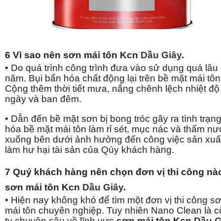
6 Vì sao nên sơn mái tôn Kcn
Dầu Giây
.
• Do quá trình công trình đưa vào sử dụng quá lâu
năm. Bụi bẩn hóa chất động lại trên bề mặt mái tôn
Cộng thêm thời tiết mưa, nắng chênh lệch nhiệt độ
ngày và ban đêm.
• Dẫn đến bề mặt sơn bị bong tróc gây ra tình trạn
hóa bề mặt mái tôn làm rỉ sét, mục nác và thấm n
xuống bên dưới ảnh hưởng đến công việc sản xuấ
làm hư hại tài sản của Qúy khách hàng.
7 Quý khách hàng nên chọn đơn vị thi công nà
sơn mái tôn Kcn
Dầu Giây
.
• Hiện nay không khó để tìm một đơn vị thi công s
mái tôn chuyên nghiệp. Tuy nhiên Nano Clean là 
ty chuyên sâu về lĩnh vực
sơn mái tôn
Kcn
Dầu G