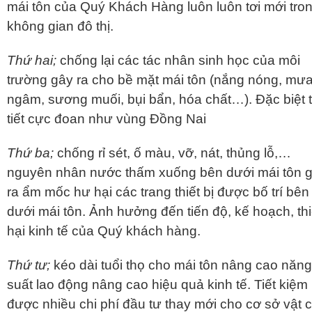
mái tôn của Quý Khách Hàng luôn luôn tơi mới tro
không gian đô thị.
Thứ hai;
chống lại các tác nhân sinh học của môi
trường gây ra cho bề mặt mái tôn (nắng nóng, mư
ngâm, sương muối, bụi bẩn, hóa chất…). Đặc biệt 
tiết cực đoan như vùng Đồng Nai
Thứ ba;
chống rỉ sét, ố màu, vỡ, nát, thủng lỗ,…
nguyên nhân nước thấm xuống bên dưới mái tôn 
ra ẩm mốc hư hại các trang thiết bị được bố trí bên
dưới mái tôn. Ảnh hưởng đến tiến độ, kế hoạch, thi
hại kinh tế của Quý khách hàng.
Thứ tư;
kéo dài tuổi thọ cho mái tôn nâng cao năng
suất lao động nâng cao hiệu quả kinh tế. Tiết kiệm
được nhiều chi phí đầu tư thay mới cho cơ sở vật 