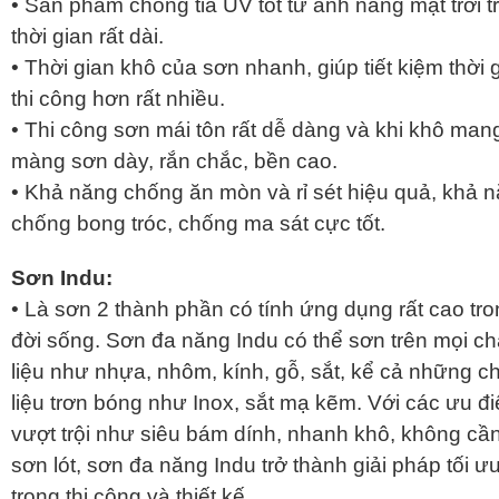
• Sản phẩm chống tia UV tốt từ ánh nắng mặt trời t
thời gian rất dài.
• Thời gian khô của sơn nhanh, giúp tiết kiệm thời 
thi công hơn rất nhiều.
• Thi công sơn mái tôn rất dễ dàng và khi khô mang
màng sơn dày, rắn chắc, bền cao.
• Khả năng chống ăn mòn và rỉ sét hiệu quả, khả 
chống bong tróc, chống ma sát cực tốt.
Sơn Indu:
• Là sơn 2 thành phần có tính ứng dụng rất cao tr
đời sống. Sơn đa năng Indu có thể sơn trên mọi ch
liệu như nhựa, nhôm, kính, gỗ, sắt, kể cả những c
liệu trơn bóng như Inox, sắt mạ kẽm. Với các ưu đ
vượt trội như siêu bám dính, nhanh khô, không cầ
sơn lót, sơn đa năng Indu trở thành giải pháp tối ư
trong thi công và thiết kế.