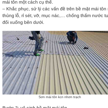
mái tôn một cách cụ thể.
– Khắc phục, sử lý các vấn đề trên bề mặt mái tôn
thủng lỗ, rỉ sét, vỡ, mục nác,… chống thấm nước t
đối xuống bên dưới.
Sơn mái tôn kcn nhơn trạch
Bước 3;
vệ sinh bề mặt mái tôn.