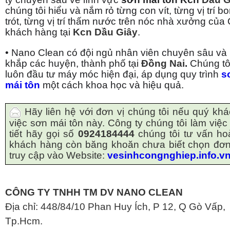
chúng tôi hiểu và nắm rỏ từng con vít, từng vị trí b
trót, từng vị trí thấm nước trên nóc nhà xưởng của
khách hàng tại
Kcn Dầu Giây
.
• Nano Clean có đội ngủ nhân viên chuyên sâu và
khắp các huyện, thành phố tại
Đồng Nai
.
Chúng tô
luôn đầu tư máy móc hiện đại, áp dụng quy trình
s
mái tôn
một cách khoa học và hiệu quả.
Hãy liên hệ với đơn vị chúng tôi nếu quý k
việc sơn mái tôn này. Công ty chúng tôi làm việc
tiết hãy gọi số
0924184444
chúng tôi tư vấn ho
khách hàng còn băng khoăn chưa biết chọn đơn 
truy cập vào Website:
vesinhcongnghiep.info.v
CÔNG TY TNHH TM DV NANO CLEAN
Địa chỉ: 448/84/10 Phan Huy Ích, P 12, Q Gò Vấp,
Tp.Hcm.