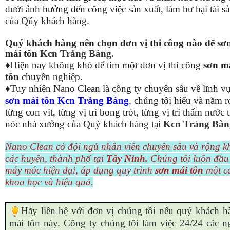
dưới ảnh hưởng đến công việc sản xuất, làm hư hại tài s
của Qúy khách hàng.
Quý khách hàng nên chọn đơn vị thi công nào để sơ
mái tôn
Kcn Trảng Bàng
.
♦Hiện nay không khó để tìm một đơn vị thi công
sơn m
tôn
chuyên nghiệp.
♦Tuy nhiên Nano Clean là công ty chuyên sâu về lĩnh v
sơn mái tôn
Kcn Trảng Bàng
, chúng tôi hiểu và nắm r
từng con vít, từng vị trí bong trót, từng vị trí thấm nước 
nóc nhà xưởng của Quý khách hàng tại
Kcn Trảng Bàn
Nano Clean có đội ngủ nhân viên chuyên sâu và rộng k
các huyện, thành phố tại
Tây Ninh
.
Chúng tôi luôn đầu
máy móc hiện đại, áp dụng quy trình
sơn mái tôn
một c
khoa học và hiệu quả.
Hãy liên hệ với đơn vị chúng tôi nếu quý khách 
mái tôn này. Công ty chúng tôi làm việc 24/24 các ng