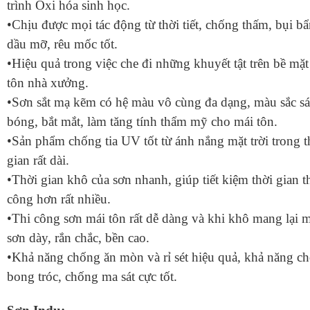
trình Oxi hóa sinh học.
•Chịu được mọi tác động từ thời tiết, chống thấm, bụi bẩ
dầu mỡ, rêu mốc tốt.
•Hiệu quả trong việc che đi những khuyết tật trên bề mặt
tôn nhà xưởng.
•Sơn sắt mạ kẽm có hệ màu vô cùng đa dạng, màu sắc s
bóng, bắt mắt, làm tăng tính thẩm mỹ cho mái tôn.
•Sản phẩm chống tia UV tốt từ ánh nắng mặt trời trong t
gian rất dài.
•Thời gian khô của sơn nhanh, giúp tiết kiệm thời gian t
công hơn rất nhiều.
•Thi công sơn mái tôn rất dễ dàng và khi khô mang lại 
sơn dày, rắn chắc, bền cao.
•Khả năng chống ăn mòn và rỉ sét hiệu quả, khả năng c
bong tróc, chống ma sát cực tốt.