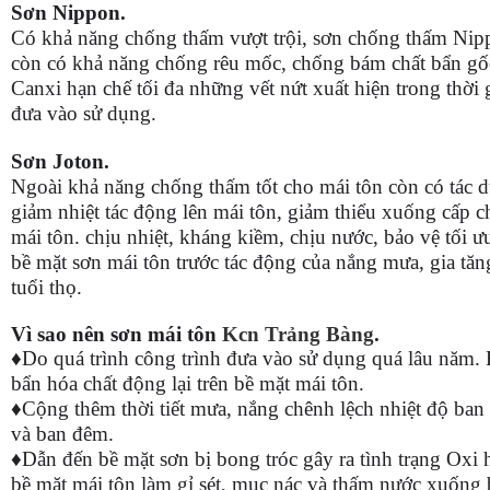
Sơn Nippon.
Có khả năng chống thấm vượt trội, sơn chống thấm Nip
còn có khả năng chống rêu mốc, chống bám chất bẩn gố
Canxi hạn chế tối đa những vết nứt xuất hiện trong thời 
đưa vào sử dụng.
Sơn Joton.
Ngoài khả năng chống thấm tốt cho mái tôn còn có tác 
giảm nhiệt tác động lên mái tôn, giảm thiểu xuống cấp c
mái tôn. chịu nhiệt, kháng kiềm, chịu nước, bảo vệ tối ư
bề mặt sơn mái tôn trước tác động của nắng mưa, gia tăn
tuổi thọ.
Vì sao nên sơn mái tôn
Kcn Trảng Bàng
.
♦Do quá trình công trình đưa vào sử dụng quá lâu năm. 
bẩn hóa chất động lại trên bề mặt mái tôn.
♦Cộng thêm thời tiết mưa, nắng chênh lệch nhiệt độ ban
và ban đêm.
♦Dẫn đến bề mặt sơn bị bong tróc gây ra tình trạng Oxi 
bề mặt mái tôn làm gỉ sét, mục nác và thấm nước xuống