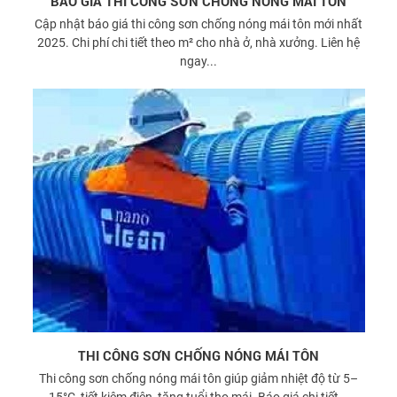
BÁO GIÁ THI CÔNG SƠN CHỐNG NÓNG MÁI TÔN
Cập nhật báo giá thi công sơn chống nóng mái tôn mới nhất
2025. Chi phí chi tiết theo m² cho nhà ở, nhà xưởng. Liên hệ
ngay...
THI CÔNG SƠN CHỐNG NÓNG MÁI TÔN
Thi công sơn chống nóng mái tôn giúp giảm nhiệt độ từ 5–
15°C, tiết kiệm điện, tăng tuổi thọ mái. Báo giá chi tiết...