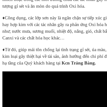
tượng gỉ sét và ăn mòn do quá trình Oxi hóa.
♦Công dụng, các lớp sơn này là ngăn chặn sự tiếp xúc gi
hay hợp kim với các tác nhân gây ra phản ứng Oxi hóa 
như; nước mưa, sương muối, nhiệt độ, nắng, gió, chất b
Canxi và các chất hóa học khác…
♦Từ đó, giúp mái tôn chống lại tình trạng gỉ sét, úa màu
kim loại gây thiệt hại về tài sản, ảnh hưởng đến chi phí đ
hạ tầng của Quý khách hàng tại
Kcn Trảng Bàng.