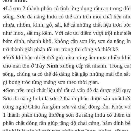
Sơn Indu:
♦Là sơn 2 thành phần có tính ứng dụng rất cao trong đời
sống. Sơn đa năng Indu có thể sơn trên mọi chất liệu nh
nhựa, nhôm, kính, gỗ, sắt, kể cả những chất liệu trơn bó
như Inox, sắt mạ kẽm. Với các ưu điểm vượt trội như siê
bám dính, nhanh khô, không cần sơn lót, sơn đa năng I
trở thành giải pháp tối ưu trong thi công và thiết kế.
♦Với khí hậu nhiệt đới gió mùa nóng ẩm mưa nhiều khi
cho mái tôn ở
Tây Ninh
xuống cấp rất nhanh. Trong cu
sống, chúng ta có thể dễ dàng bắt gặp những mái tôn sắt
gỉ bong tróc từng mảng sơn theo thời gian.
♦Sơn trên mọi chất liệu thì tất cả vấn đề đã được giải quy
Sơn đa năng Indu là sơn 2 thành phần được sản xuất bởi
công nghệ Châu Âu gồm sơn và chất đóng rắn. Khác vớ
1 thành phần thông thường sơn đa năng Indu có thêm t
phần chất đóng rắn giúp tăng độ chai cứng, bám dính bề