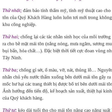
Thứ nhất;
đảm bảo tính thẩm mỹ, tính mỹ thuật cao cho
tôn của Quý Khách Hàng luôn luôn tơi mới trong không
khu công nghiệp.
Thứ hai;
chống lại các tác nhân sinh học của môi trường
ra cho bề mặt mái tôn (nắng nóng, mưa ngâm, sương mu
bụi bẩn, hóa chất…). Đặc biệt thời tiết cực đoan vùng n
Tây Ninh.
Thứ ba;
chống gỉ sét, ố màu, vỡ, nát, thủng lỗ… Nguyê
nhân chủ yếu nước thấm xuống bên dưới mái tôn gây ra
mốc hư hại các trang thiết bị được bố trí bên dưới mái tô
Ảnh hưởng đến tiến độ, kế hoạch sản xuất, thiệt hại kinh
của Quý khách hàng.
Thứ tư;
kéo dài tuổi thọ cho mái tôn nâng cao năng suất 