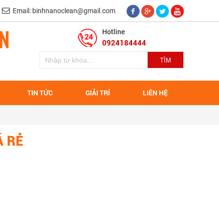
Email: binhnanoclean@gmail.com
Hotline
0924184444
TIN TỨC
GIẢI TRÍ
LIÊN HỆ
Á RẺ