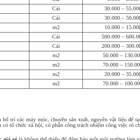
Cái
30.000 – 55.00
Cái
30.000 – 50.00
m2
10.000 – 15.00
Cái
500.000 – 600.0
Cái
200.000 – 300.0
m2
50.000 – 130.0
m2
70.000 – 150.0
m2
20.000 – 35.00
m2
70.000 – 100.0
 bố trí các máy móc, chuyền sản xuất, nguyên vật liệu để t
 có tổ chức xã hội, có phân công trách nhiệm công việc rỏ c
 giá rẻ
là không thể thiếu để đảm bảo một môi trường làm vi