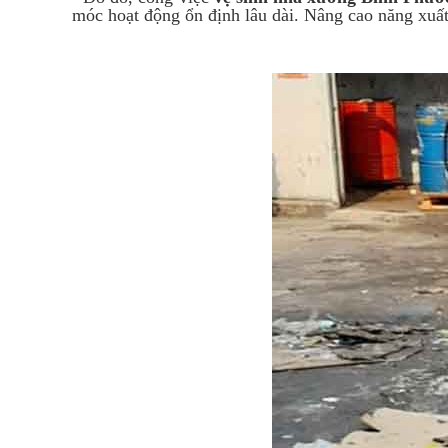
móc hoạt động ổn định lâu dài. Nâng cao năng xuất