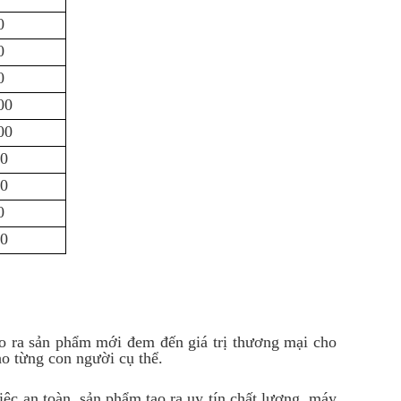
0
0
0
00
00
00
00
0
00
ạo ra sản phẩm mới đem đến giá trị thương mại cho
ho từng con người cụ thể.
ệc an toàn, sản phẩm tạo ra uy tín chất lượng, máy