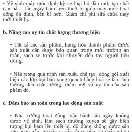
• Vệ sinh máy móc định kỳ sẽ loại bỏ dầu mở, tạp chất
cặn bả… lâu ngày bám trên thiết bị giúp máy móc hoạt
động ổn định, bền bỉ hơn. Giảm chi phí sữa chữa thay
mới thiết bị.
b. Nâng cao uy tín chất lượng thương hiệu
• Tất cả các sản phẩm, hàng hóa thành phẩm được
sản xuất cần được bảo quản trong môi trường an
toàn, sạch sẽ trước khi chuyển đến tay người tiêu
dùng.
• Nếu trong quá trình sản xuất, chế tạo, đóng gói xuất
hiện các lớp bụi bẩn xung quanh hàng hoá sẽ làm ảnh
hưởng đến chất lượng, thảm mỹ và uy tín của sản
phẩm đó.
c. Đảm bảo an toàn trong lao động sản xuất
• Nhà xưởng hoạt động, vận hành lâu ngày không
được vệ sinh, làm sạch thường xuyên sẽ gây hiện
tượng bụi bám lên thiết bị, đồ dùng không được sắp
xếp ngăn nắp. Sẽ gây ra các rủi ro tiềm ẩn cháy nổ do