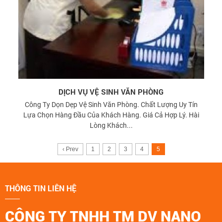
DỊCH VỤ VỆ SINH VĂN PHÒNG
Công Ty Dọn Dẹp Vệ Sinh Văn Phòng. Chất Lượng Uy Tín
Lựa Chọn Hàng Đầu Của Khách Hàng. Giá Cả Hợp Lý. Hài
Lòng Khách...
‹ Prev
1
2
3
4
5
THÔNG TIN LIÊN HỆ
CÔNG TY TNHH TM DV NANO