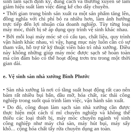
sinh làm sạch định kỳ, đúng cách và thường xuyên sẽ làm
giảm hiệu suất làm việc đáng kể cho dây chuyền.
• Thời gian trung bình sản xuất ra một sản phẩm tăng lên,
đồng nghĩa với chi phí bỏ ra nhiều hơn, làm ảnh hưởng
trực tiếp đến lợi nhuận của doanh nghiệp. Tùy từng loại
máy móc, thiết bị sẽ áp dụng quy trình vệ sinh khác nhau.
• Bởi mỗi loại máy móc sẽ có cấu tạo, chất liệu, quy trình
vận hành khác nhau, vì vậy, hạng mục này luôn cần có sự
tham vấn, hỗ trợ từ kỹ thuật viên bảo trì nhà xưởng. Điều
này không những giúp máy móc được sạch sẽ hoàn toàn
mà còn đảm bảo có thể hoạt động trơn tru trong một thời
gian dài.
e. Vệ sinh sàn nhà xưởng Bình Phước
• Sàn nhà xưởng là nơi có tầng suất hoạt động rất cao nên
bám rất nhiều bụi bẩn, dầu mỡ, hóa chất, rác thải công
nghiệp trong suốt quá trình làm việc, vận hành sản xuất.
• Do đó, công đoạn làm sạch sàn nhà xưởng cần được
thực hiện một cách tỉ mỉ chuyên nghiệp và không thể
thiếu các loại thiết bị, máy móc chuyên ngành vệ sinh
công nghiệp như máy chà sàn, máy hút bụi, máy sấy
khô... cộng hóa chất tẩy rửa chuyên dụng an toàn.