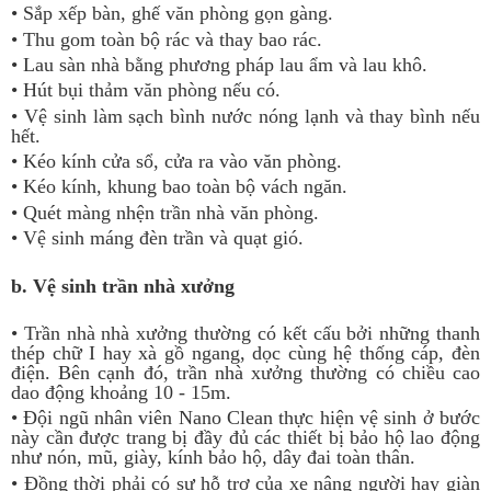
• Sắp xếp bàn, ghế văn phòng gọn gàng.
• Thu gom toàn bộ rác và thay bao rác.
• Lau sàn nhà bằng phương pháp lau ẩm và lau khô.
• Hút bụi thảm văn phòng nếu có.
• Vệ sinh làm sạch bình nước nóng lạnh và thay bình nếu
hết.
• Kéo kính cửa sổ, cửa ra vào văn phòng.
• Kéo kính, khung bao toàn bộ vách ngăn.
• Quét màng nhện trần nhà văn phòng.
• Vệ sinh máng đèn trần và quạt gió.
b. Vệ sinh trần nhà xưởng
• Trần nhà nhà xưởng thường có kết cấu bởi những thanh
thép chữ I hay xà gồ ngang, dọc cùng hệ thống cáp, đèn
điện. Bên cạnh đó, trần nhà xưởng thường có chiều cao
dao động khoảng 10 - 15m.
• Đội ngũ nhân viên Nano Clean thực hiện vệ sinh ở bước
này cần được trang bị đầy đủ các thiết bị bảo hộ lao động
như nón, mũ, giày, kính bảo hộ, dây đai toàn thân.
• Đồng thời phải có sự hỗ trợ của xe nâng người hay giàn